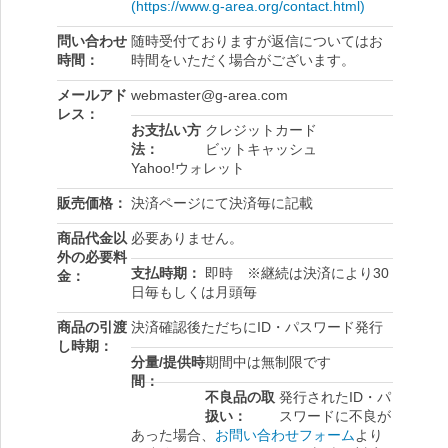
(https://www.g-area.org/contact.html)
問い合わせ
随時受付ておりますが返信についてはお
時間
時間をいただく場合がございます。
メールアド
webmaster@g-area.com
レス
お支払い方
クレジットカード
法
ビットキャッシュ
Yahoo!ウォレット
販売価格
決済ページにて決済毎に記載
商品代金以
必要ありません。
外の必要料
支払時期
即時 ※継続は決済により30
金
日毎もしくは月頭毎
商品の引渡
決済確認後ただちにID・パスワード発行
し時期
分量/提供時
期間中は無制限です
間
不良品の取
発行されたID・パ
扱い
スワードに不良が
あった場合、
お問い合わせフォーム
より