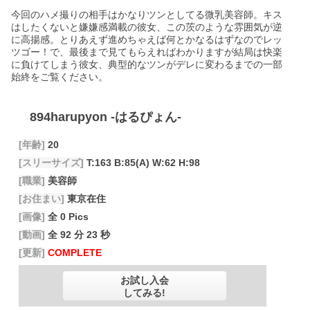
今回のハメ撮りの相手はかなりツンとしてる微乳美容師。キス
はしたくないと嫌嫌感満載の彼女、この茨のような雰囲気が逆
に高揚感。とりあえず進めちゃえば何とかなるはずなのでレッ
ツゴー！で、最後まで見てもらえればわかりますが結局は快楽
に負けてしまう彼女、典型的なツンがデレに変わるまでの一部
始終をご覧ください。
894harupyon
-はるぴょん-
[年齢]
20
[スリーサイズ]
T:163 B:85(A) W:62 H:98
[職業]
美容師
[お住まい]
東京在住
[画像]
全 0 Pics
[動画]
全 92 分 23 秒
[更新]
COMPLETE
お試し入会
してみる!