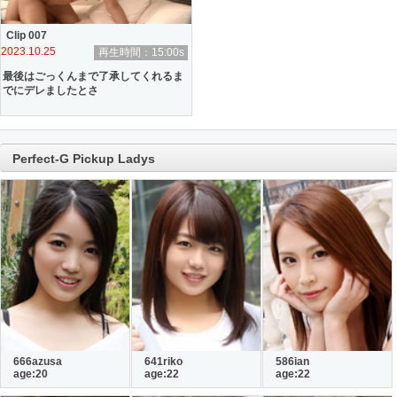
Clip 007
2023.10.25
再生時間：15:00s
最後はごっくんまで了承してくれるま
でにデレましたとさ
Perfect-G Pickup Ladys
666azusa
641riko
586ian
age:20
age:22
age:22