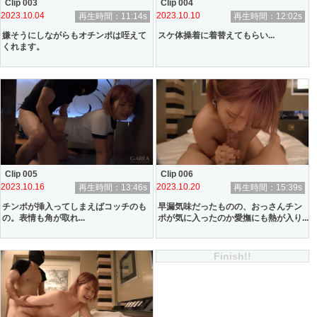
Clip 003
Clip 004
2023.10.04
2023.10.10
再生時間：11:14s
再生時間：12:02s
嫌そうにしながらもオチンポは咥えて
スケ体操着に着替えてもらい...
くれます。
Clip 005
Clip 006
2023.10.16
2023.10.20
再生時間：13:46s
再生時間：15:39s
チンポが挿入ってしまえばコッチのも
早漏気味だったものの、おっさんチン
の。表情も角が取れ...
ポが気に入ったのか愛撫にも熱が入り...
Finish!!