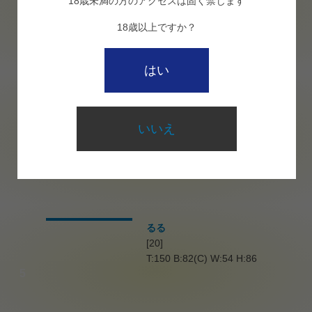
18歳未満の方のアクセスは固く禁じます
3
18歳以上ですか？
はい
りん
[21]
T:148 B:85(E) W:60 H:84
いいえ
4
るる
[20]
T:150 B:82(C) W:54 H:86
5