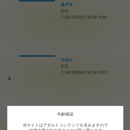
あずさ
[20]
T:155 B:87(F) W:58 H:80
1
ちなん
[22]
T:168 B:88(E) W:54 H:83
2
年齢確認
かのん
[19]
当サイトはアダルトコンテンツを含みますので
T:166 B:86(D) W:59 H:85