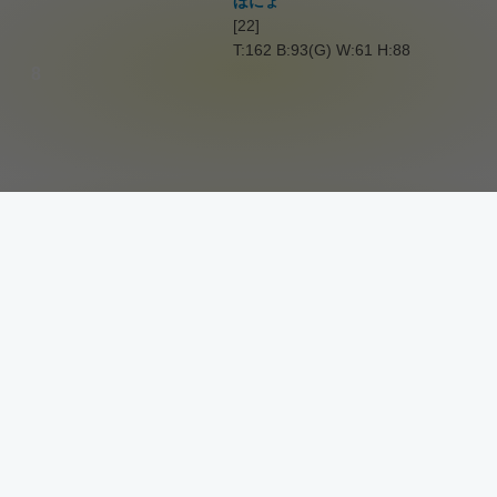
ほにょ
[22]
T:162 B:93(G) W:61 H:88
8
ゆら
[19]
T:143 B:73(B) W:57 H:75
9
ひまり
[20]
T:166 B:85(D) W:59 H:86
10