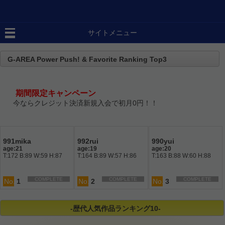
サイトメニュー
G-AREA Power Push! & Favorite Ranking Top3
期間限定キャンペーン
今ならクレジット決済新規入会で初月0円！！
991mika
992rui
990yui
age:21
age:19
age:20
T:172 B:89 W:59 H:87
T:164 B:89 W:57 H:86
T:163 B:88 W:60 H:88
COMPLETE
COMPLETE
COMPLETE
No.
1
No.
2
No.
3
-歴代人気作品ランキング10-